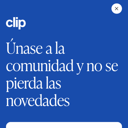
Saltar al contenido principal
Consultar otras páginas
Únase a la
comunidad y no se
pierda las
novedades