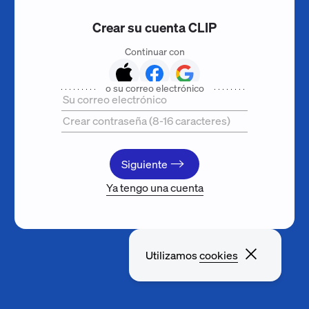
Crear su cuenta CLIP
Continuar con
Apple
Facebook
Google
o su correo electrónico
Su correo electrónico
Crear contraseña (8-16 caracteres)
Siguiente
Ya tengo una cuenta
Cerrar v
Utilizamos
cookies