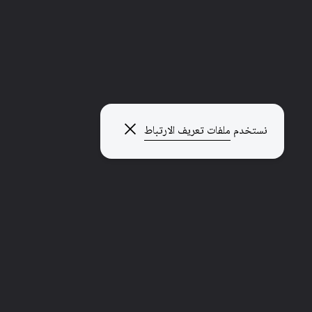
إغلاق النافذة المنبثقة
نستخدم
ملفات تعريف الارتباط
استكشاف صفحات أخرى