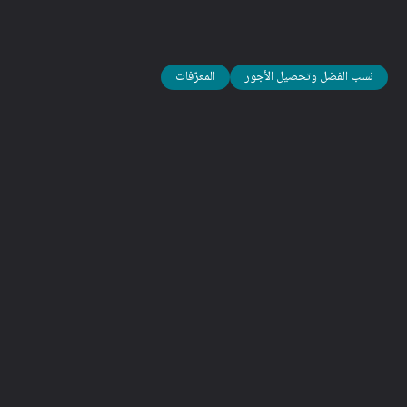
بعمليات التشغيل والدخل المتأتي بوصفك كاتب أغانٍ أو فنان أداء على
حدٍ سواء.
مصدر الصورة: مارتن فابريسيوس راسموسن
نسب الفضل وتحصيل الأجور
المعرّفات