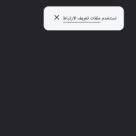
إغلاق النافذة المنبثقة
نستخدم
ملفات تعريف الارتباط
استكشاف صفحات أخرى