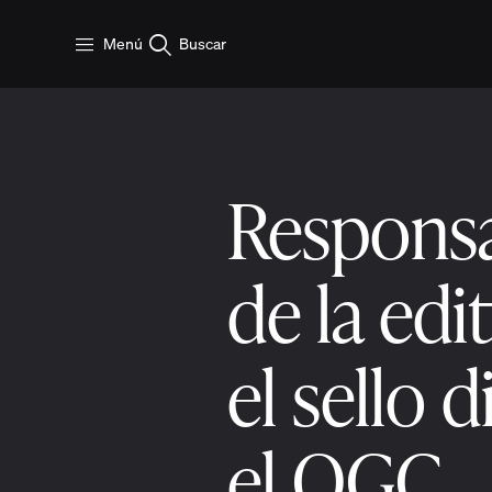
Saltar al contenido principal
Menú
Buscar
Responsa
de la edi
el sello 
el OGC