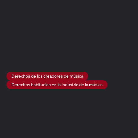
compositores
de la obra musical, y se reparten entre
ellos. Los compositores también pueden compartir su
parte del derecho de adaptación con su
editora musical
.
Los derechos de impresión pueden ser gestionados por
los compositores a título individual, las editoras
musicales o los organismos de derechos de
reproducción , que son un tipo de
OGC
.
Encontrará más información en la página dedicada a los
OGC
.
Imagen: Martin Fabricius Rasmussen
Derechos de los creadores de música
Derechos habituales en la industria de la música