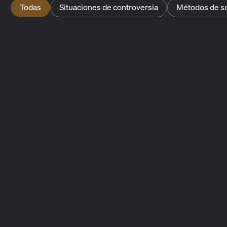
Todas
Situaciones de controversia
Métodos de s
Solución de controversias
Conceptos básicos sobre la solución de controversias