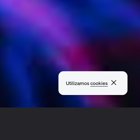
Cerrar v
Utilizamos
cookies
Representantes