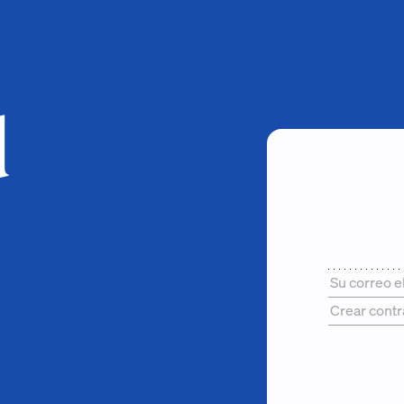
d
Su correo e
Crear contr