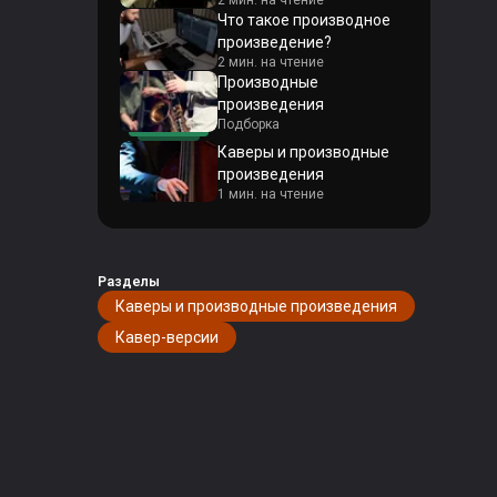
2 мин. на чтение
Что такое производное
произведение?
2 мин. на чтение
Производные
произведения
Подборка
Каверы и производные
произведения
1 мин. на чтение
Семплирование
2 мин. на чтение
Разделы
Каверы и производные произведения
Кавер-версии