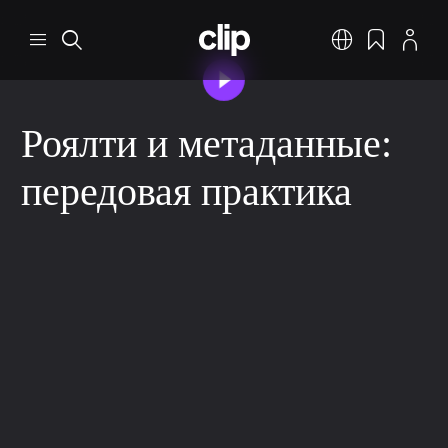
Перейти к основному содержанию
CLIP
Меню
Поиск
Русский
Закладки
Профил
Воспроизвести ви
Роялти и метаданные:
передовая практика
Признание и вознаграждение
Метаданные
2 мин. на чтение
9 дек. 2025 г.