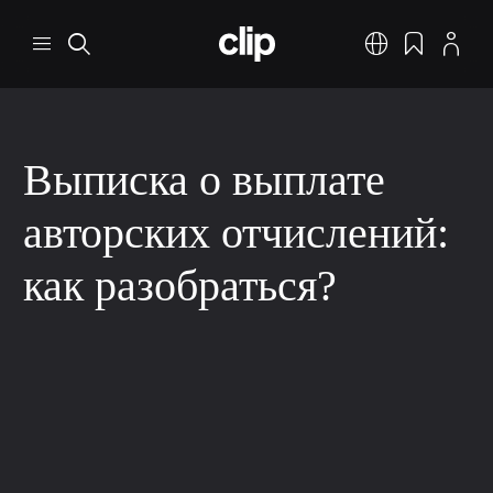
Перейти к основному содержанию
CLIP
Меню
Поиск
Русский
Закладки
Профил
Выписка о выплате
авторских отчислений:
как разобраться?
Признание и вознаграждение
Авторские отчисления (роялти)
3 мин. на чтение
9 дек. 2025 г.