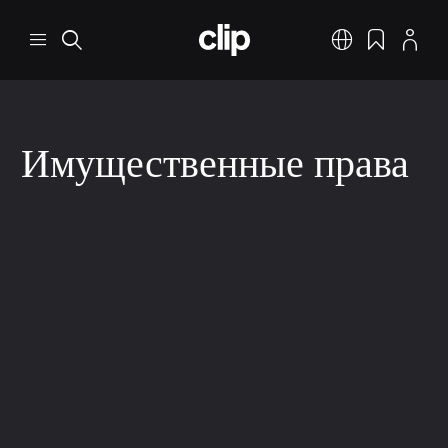
Перейти к основному содержанию
CLIP
Меню
Поиск
Русский
Закладки
Профил
Имущественные права
Права авторов музыкальных произведений
Авторское право и смежные права
3 мин. на чтение
9 дек. 2025 г.