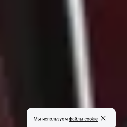
Закрыть
Мы используем
файлы cookie