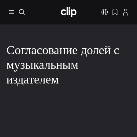
Перейти к основному содержанию
CLIP
Меню
Поиск
Русский
Закладки
Профил
Согласование долей с
музыкальным
издателем
Написание песен
Написание песен: распределение прав и доходов
3 мин. на чтение
9 дек. 2025 г.