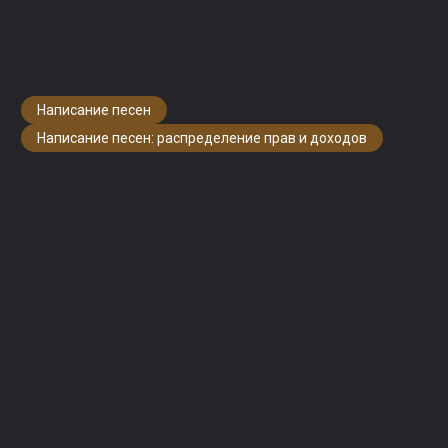
музыкальными издателями о правах и долях роялти.
Узнайте больше в разделе
«Урегулирование
споров»
.
Изображение: Мартин Фабрициус Расмуссен
Написание песен
Написание песен: распределение прав и доходов