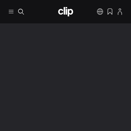
Перейти к основному содержанию
CLIP
Меню
Поиск
Русский
Закладки
Профил