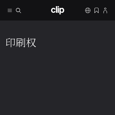
跳转到主要内容
CLIP
菜单
搜索
中文
书签
个人资料
印刷权
音乐创作者权利
常见音乐行业权利
1 分钟 阅读
2025年12月9日
什么是印刷权？
在音乐行业，印刷权是指通常以音符、乐谱、小节、文字
和注释的形式将包括歌词在内的
音乐作品
抄录在
活页乐谱