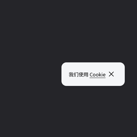
什么是次要艺人？
次要艺人可以是独立表演者、乐队或管弦乐队。
4 分钟 阅读
关闭弹出
我们使用
Cookie
什么是管弦乐队？
管弦乐队是指一群乐器演奏家。
2 分钟 阅读