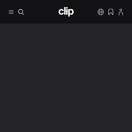
跳转到主要内容
CLIP
菜单
搜索
中文
书签
个人资料