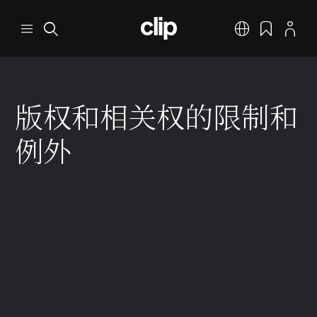
跳转到主要内容
CLIP
菜单
搜索
中文
书签
个人资料
版权和相关权的限制和
例外
保护范围
2 分钟 阅读
2025年12月9日