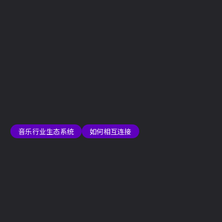
录制、混音和母带处理过程。
或者，可能会出现这样的情况：唱片厂牌向创作者提供唱
片合同，并同意支付包括营销和发行费用在内的所有费
用。更多信息可查看“
发行和营销
”专题。
最后，所有这些都有助于创作一首待发布的完整歌曲——
一部经过专业录制的完善的音乐作品。
这首歌曲之旅的下一阶段是将其
分发
给
数字流媒体平台
和
商店，观众可以在此收听和获取音乐。此过程可以由
唱片厂牌
、
发行商
或
聚合商
执行。
动画来源：Jacob Vidkjær, Playminds
音乐行业生态系统
如何相互连接