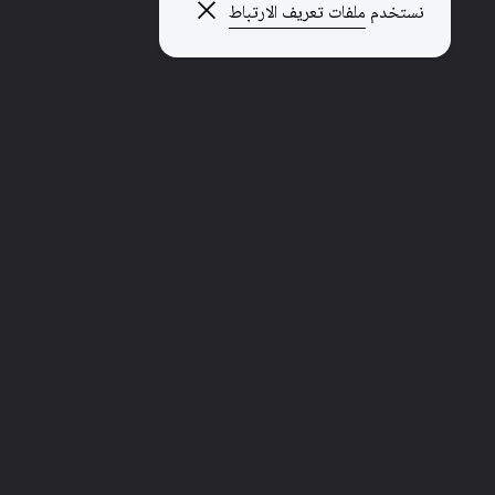
إغلاق النافذة المنبثقة
نستخدم
ملفات تعريف الارتباط
استكشاف صفحات أخرى