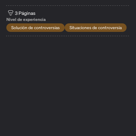
3 Páginas
Nivel de experiencia
Solución de controversias
Situaciones de controversia
Controversias relativas a la titularidad
Este tipo de controversias consiste en el desacuerdo
entre dos o más partes, creadores u otros titulares de