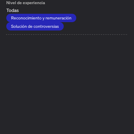
Nivel de experiencia
Todas
Reconocimiento y remuneración
Solución de controversias
Metadatos musicales
Los metadatos son información sobre los creadores,
otros titulares de derechos, obras musicales y