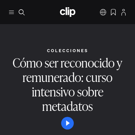
Saltar al contenido principal
CLIP
Menú
Buscar
Español
Marcadores
Perfil
COLECCIONES
Cómo ser reconocido y
remunerado: curso
intensivo sobre
metadatos
Reproducir video
Parar el video