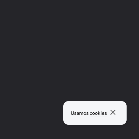
Fechar p
Usamos
cookies