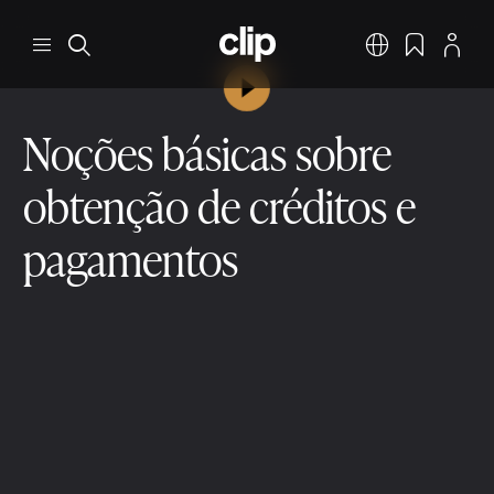
Pular para o conteúdo principal
CLIP
Menu
Pesquisar
Português
Favoritos
Perfil
Reproduzir vídeo
Noções básicas sobre
obtenção de créditos e
pagamentos
Obtenção de créditos e pagamentos
Noções básicas
2 min ler
9 de dez. de 2025