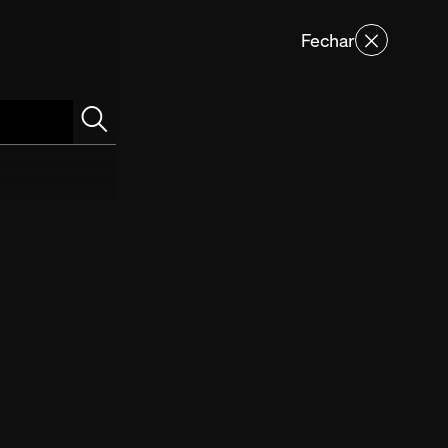
Fechar
Português
Favoritos
Perfil
po da Organização Mundial da Propriedade Intelectual
pertence e é administrada por WIPO for Creators, um consórcio
o pela Organização Mundial da Propriedade Intelectual (OMPI).
formações sobre parcerias ou colaborações, entre em contato