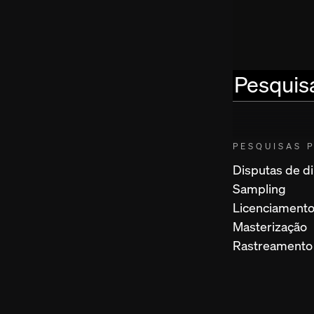
Pular para o conteúdo principal
Menu
Pesquisar
CLIP
PESQUISAS 
MÚSICA
Disputas de di
Sampling
O ecossistema da
Composição Musical
Licenciament
indústria musical
Masterização
Gravação
Mixagem e
Rastreamento
masterização
Distribuição e
Direitos dos criadores
marketing
de música