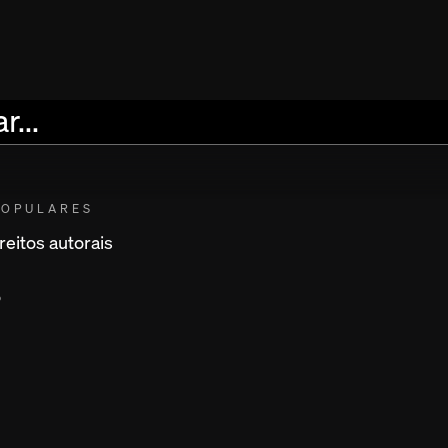
CLIP
POPULARES
reitos autorais
Logoti
Glossário
o
Recursos
Política de privacidade
Termos de uso
A CLIP 
liderad
Sobre nós
Para in