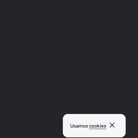
Fechar p
Usamos
cookies