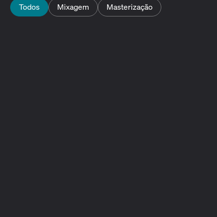
Todos
Mixagem
Masterização
Mixagem e masterização
Noções básicas de mixagem e masterização