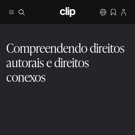
Pular para o conteúdo principal
CLIP
Menu
Pesquisar
Português
Favoritos
Perfil
Compreendendo direitos
autorais e direitos
conexos
Direitos dos criadores de música
2 min ler
9 de dez. de 2025