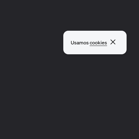
Fechar p
Usamos
cookies