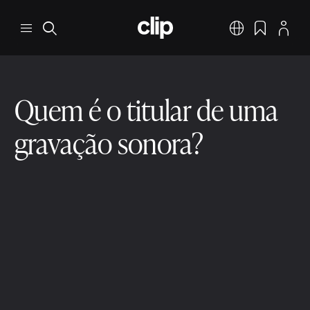
Pular para o conteúdo principal
CLIP
Menu
Pesquisar
Português
Favoritos
Perfil
Quem é o titular de uma
gravação sonora?
Gravação
Registro de Gravações Sonoras
3 min ler
9 de dez. de 2025