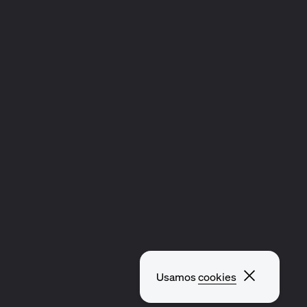
Fechar p
Usamos
cookies