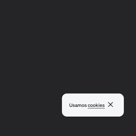
Fechar p
Usamos
cookies