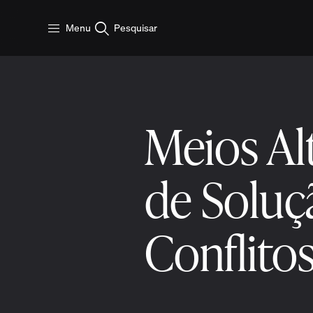
Pular para o conteúdo principal
Menu
Pesquisar
Meios Al
de Soluç
Conflito
4 min ler
9 de dezembro 