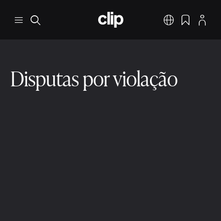
Pular para o conteúdo principal
CLIP
Menu
Pesquisar
Português
Favoritos
Perfil
Disputas por violação
Resolução de disputas
Cenários de Disputa
3 min ler
9 de dez. de 2025