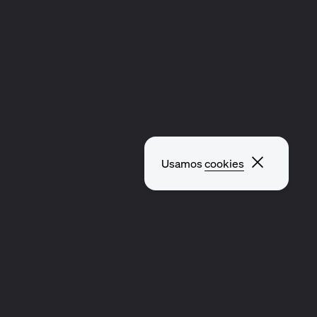
Fechar p
Usamos
cookies