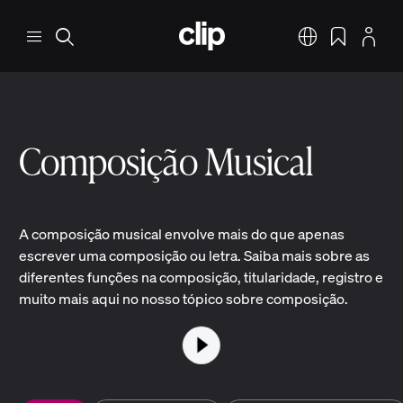
Pular para o conteúdo principal
CLIP
Menu
Pesquisar
Português
Favoritos
Perfil
Composição Musical
A composição musical envolve mais do que apenas
escrever uma composição ou letra. Saiba mais sobre as
diferentes funções na composição, titularidade, registro e
muito mais aqui no nosso tópico sobre composição.
Reproduzir vídeo
Pausar o vídeo