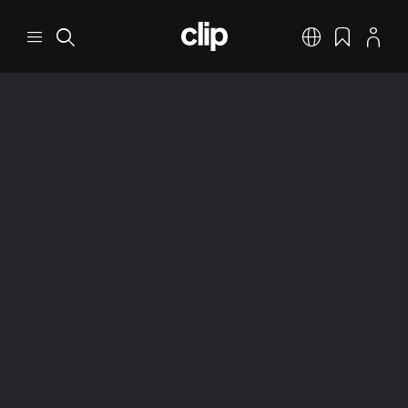
Pular para o conteúdo principal
CLIP
Menu
Pesquisar
Português
Favoritos
Perfil