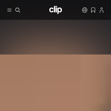
Pular para o conteúdo principal
CLIP
Menu
Pesquisar
Português
Favoritos
Perfil