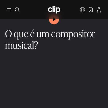
Pular para o conteúdo principal
CLIP
Menu
Pesquisar
Português
Favoritos
Perfil
Reproduzir vídeo
O que é um compositor
musical?
Composição Musical
Funções na composição
1 min ler
9 de dez. de 2025