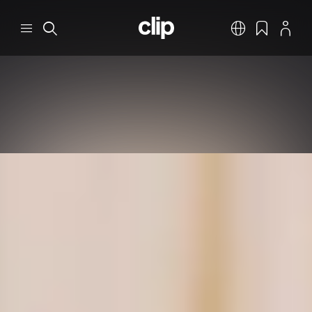
Pular para o conteúdo principal
CLIP
Menu
Pesquisar
Português
Favoritos
Perfil