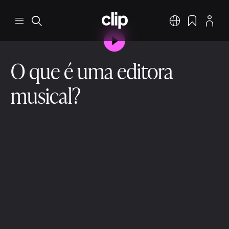
Pular para o conteúdo principal
CLIP
Menu
Pesquisar
Português
Favoritos
Perfil
Reproduzir vídeo
O que é uma editora
musical?
O ecossistema da indústria musical
Editoras Musicais
3 min ler
9 de dez. de 2025