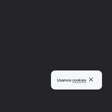
Fechar p
Usamos
cookies