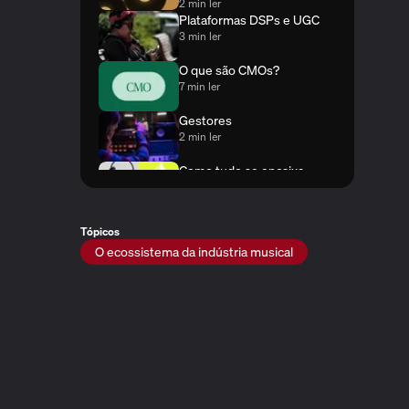
2 min ler
Plataformas DSPs e UGC
3 min ler
O que são CMOs?
7 min ler
Gestores
2 min ler
Como tudo se encaixa —
dos criadores aos ouvintes
2 min ler
Tópicos
O ecossistema da indústria musical