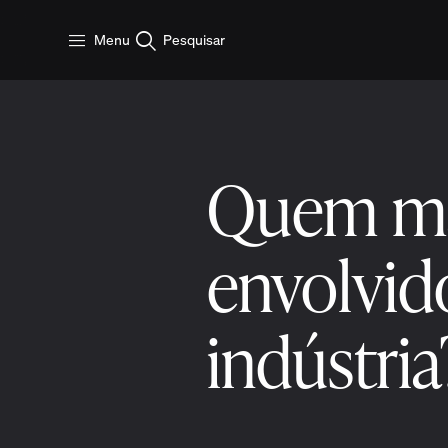
Pular para o conteúdo principal
Menu
Pesquisar
Quem ma
envolvid
indústria
3 min ler
9 de dezembro 