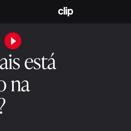
CLIP
Reproduzir vídeo
is está
o na
?
de 2025