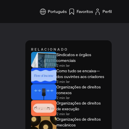
Português
Favoritos
Perfil
RELACIONADO
Sindicatos e órgãos
comerciais
2 min ler
Como tudo se encaixa—
dos ouvintes aos criadores
3 min ler
Organizações de direitos
conexos
2 min ler
Organizações de direitos
de execução
2 min ler
Organizações de direitos
mecânicos