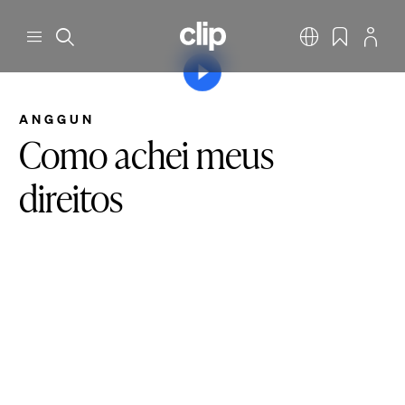
Pular para o conteúdo principal
CLIP
Menu
Pesquisar
Português
Favoritos
Perfil
Reproduzir vídeo
ANGGUN
Como achei meus
direitos
2 min ler
7 de mai. de 2026