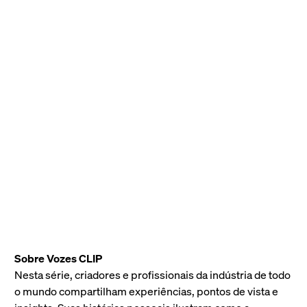
Anggun ficou famosa como estrela mirim e
adolescente na Indonésia e daí evoluiu para o
sucesso e o reconhecimento internacional. Seu
single "Snow on the Sahara" (Neve no Saara),
lançado no final dos anos 90, alcançou um
sucesso estrondoso nas paradas europeias e
norte-americanas, lançando uma carreira
mundial que continua até hoje na música, no
cinema e na televisão. Anggun também milita
em prol de diversas causas humanitárias,
atuando principalmente como Embaixadora da
Boa Vontade da Organização das Nações Unidas
para a Alimentação e a Agricultura. Foto:
cortesia de April Earth
Sobre Vozes CLIP
Nesta série, criadores e profissionais da indústria de todo
o mundo compartilham experiências, pontos de vista e