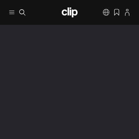
Перейти к основному содержанию
CLIP
Меню
Поиск
Русский
Закладки
Профил