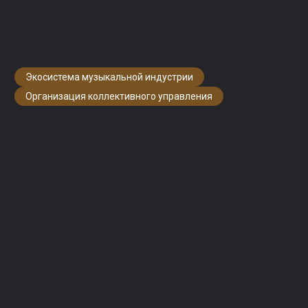
Начать викторину
Проверьте свои знания об ОКУ
Иллюстрация: Якоб Видкьер, Playminds
Экосистема музыкальной индустрии
Организация коллективного управления