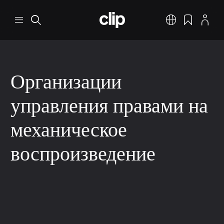
Перейти к основному содержанию
CLIP
Меню
Поиск
Русский
Закладки
Профил
Организации
управления правами на
механическое
воспроизведение
Экосистема музыкальной индустрии
Организация коллективного управления
2 мин. на чтение
9 дек. 2025 г.