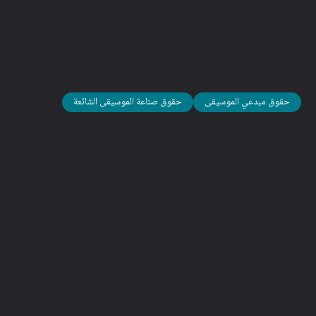
في حال كنت فناناً
مستقلاً يعتمد على الإصدار الذاتي
وتبدع
تسجيلاتك الصوتية الخاصة بك، تذكر التأكد دائماً من حصولك على
اتفاقات مكتوبة وموقعة من جميع فناني الأداء الذين ساهموا في
تسجيلك الصوتي.
مصدر الصورة التوضيحية: جاكوب فيدكيار، بلايمايندز
حقوق مبدعي الموسيقى
حقوق صناعة الموسيقى الشائعة