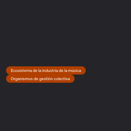
Las editoras musicales colaboran a veces estrechamente
con los organismos de derechos de interpretación y
ejecución; no son iguales pero ambos se dedican a la
gestión de los derechos y la concesión de licencias. Las
editoras musicales, además de gestionar y proteger los
derechos, desempeñan un papel más activo en la
progresión y el éxito profesional de los compositores.
Para más información, consulte
Editoras musicales
Fotografía: Martin Fabricius Rasmussen
Ecosistema de la industria de la música
Organismos de gestión colectiva