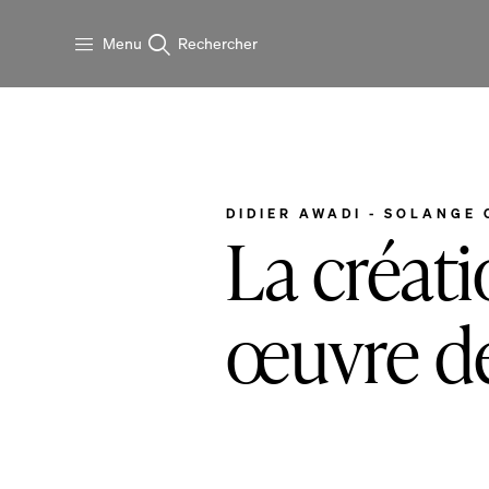
Aller au contenu principal
Menu
Rechercher
DIDIER AWADI - SOLANGE
La créat
œuvre dé
2 min. de lecture
30 mars