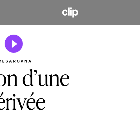
CLIP
Lancer la vidéo
 CESAROVNA
ion d’une
rivée
 2026