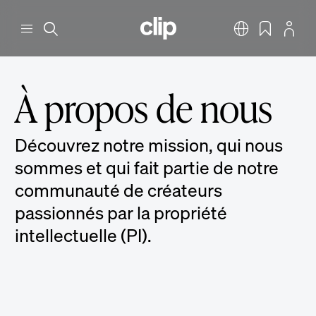
Aller au contenu principal
CLIP
Menu
Rechercher
Français
Signets
Profil
À propos de nous
Découvrez notre mission, qui nous
sommes et qui fait partie de notre
communauté de créateurs
passionnés par la propriété
intellectuelle (PI).
Notre mission
Notre objectif consiste à encourager les créateurs du