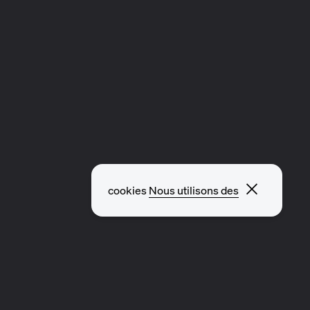
Fermer l
cookies
Nous utilisons des
CLIP