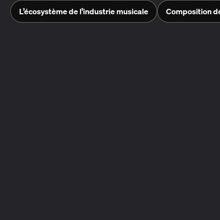
L’écosystème de l’industrie musicale
Composition d
DÉCOUVRIR LES COLLECTIONS
Composition de chansons
Droits 
Rôles de composition de chansons
Droits
Explorer
Explor