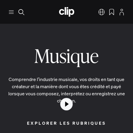
Aller au contenu principal
CLIP
Menu
Rechercher
Français
Signets
Profil
Musique
Comprendre l’industrie musicale, vos droits en tant que
créateur et la manière dont vous êtes crédité et payé
lorsque vous composez, interprétez ou enregistrez une
chanson.
Lancer la vidéo
Mettre la vidéo en 
EXPLORER LES RUBRIQUES