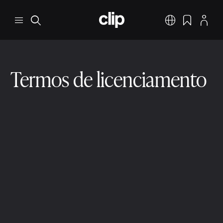
Pular para o conteúdo principal
CLIP
Menu
Pesquisar
Português
Favoritos
Perfil
Termos de licenciamento
Transferência de direitos e licenciamento
6 min ler
9 de dez. de 2025