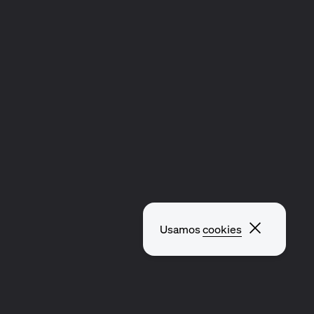
Fechar p
Usamos
cookies