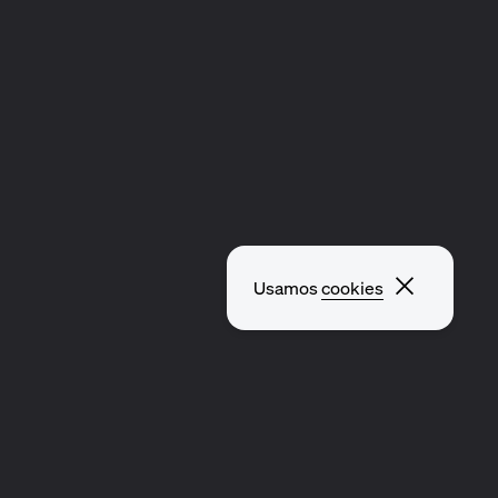
Fechar p
Usamos
cookies