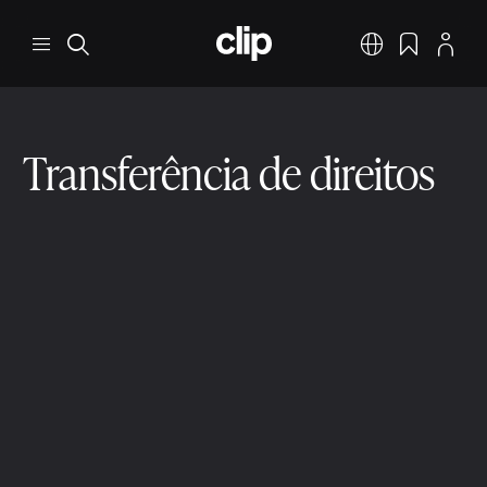
Pular para o conteúdo principal
CLIP
Menu
Pesquisar
Português
Favoritos
Perfil
Transferência de direitos
Transferência de direitos e licenciamento
4 min ler
9 de dez. de 2025