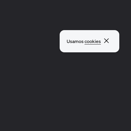
Fechar p
Usamos
cookies