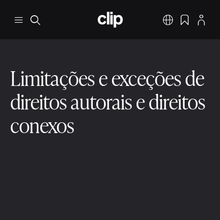
Pular para o conteúdo principal
CLIP
Menu
Pesquisar
Português
Favoritos
Perfil
Limitações e exceções de
direitos autorais e direitos
conexos
Escopo de proteção
2 min ler
9 de dez. de 2025