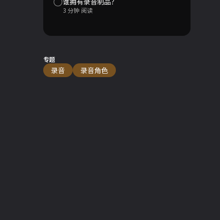
谁拥有录音制品？
3 分钟 阅读
专题
录音
录音角色