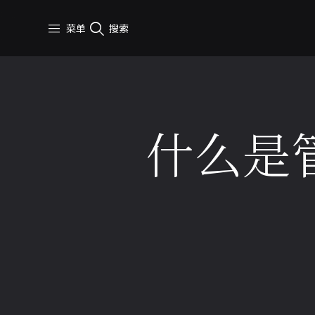
跳转到主要内容
菜单
搜索
什么是
2 分钟 阅读
2025年12月
什么是管弦乐队？